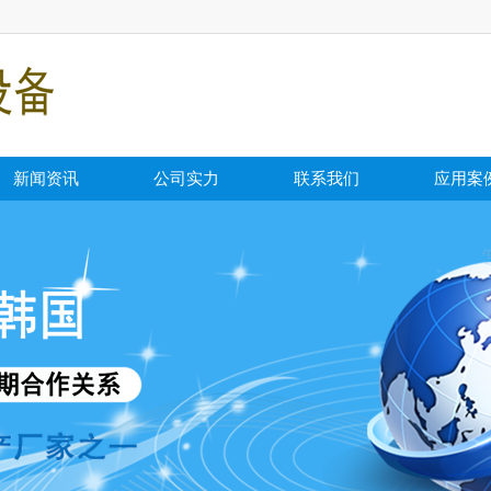
新闻资讯
公司实力
联系我们
应用案