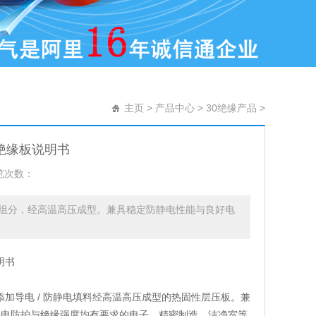
主页
>
产品中心
>
30绝缘产品
>
电绝缘板说明书
览次数：
组分，经高温高压成型。兼具稳定防静电性能与良好电
明书
，添加导电 / 防静电填料经高温高压成型的热固性层压板。兼
静电防护与绝缘强度均有要求的电子、精密制造、洁净室等