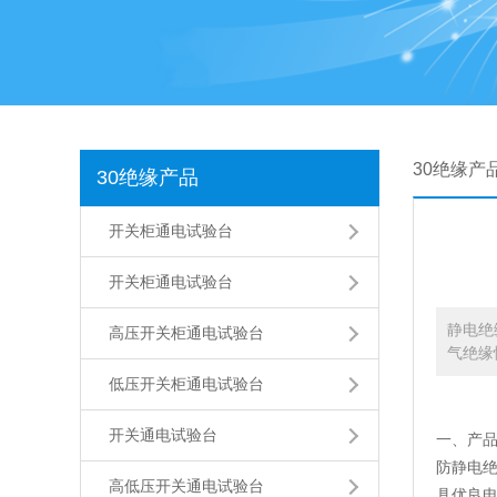
30绝缘产
30绝缘产品
开关柜通电试验台
开关柜通电试验台
静电绝
高压开关柜通电试验台
气绝缘
低压开关柜通电试验台
开关通电试验台
一、产
防静电绝
高低压开关通电试验台
具优良