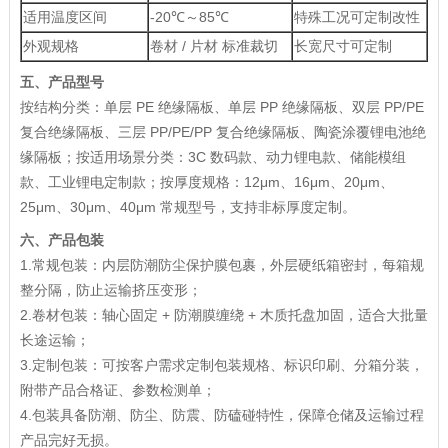
适用温度区间
-20℃～85℃
特殊工况可定制改性
外观规格
卷材 / 片材 标准裁切
长宽尺寸可定制
五、产品型号
按结构分类：单层 PE 绝缘隔板、单层 PP 绝缘隔板、双层 PP/PE
复合绝缘隔板、三层 PP/PE/PP 复合绝缘隔板、陶瓷涂覆锂电池绝
缘隔板；按适用场景分类：3C 数码款、动力锂电款、储能模组
款、工业锂电定制款；按厚度规格：12μm、16μm、20μm、
25μm、30μm、40μm 常规型号，支持非标厚度定制。
六、产品包装
1.常规包装：内层防潮防尘保护膜包裹，外层硬纸箱密封，每箱规
整分隔，防止运输挤压变形；
2.卷材包装：轴心固定 + 防潮膜缠绕 + 木质托盘加固，适合大批量
长途运输；
3.定制包装：可按客户需求定制包装规格、标识印刷、分箱分装，
附带产品合格证、参数检测单；
4.包装具备防潮、防尘、防震、防磕碰特性，保障仓储及运输过程
产品完好无损。