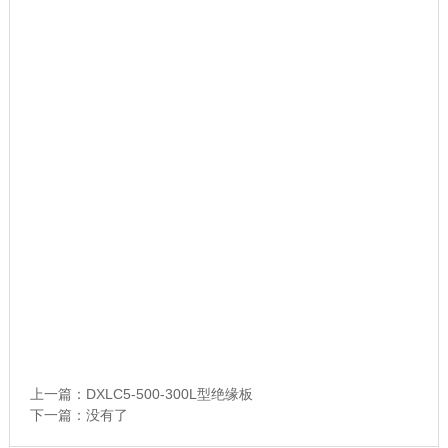
<script type="application/ld+json">{
"@context":"https://schema.org",
"@type":"Product",
"name":"锂电池绝缘隔板",
"description":"锂电池专用绝缘隔板，采用聚烯烃复合材质，具备
绝缘隔离、耐电解液、抗穿刺、热稳定性能，适配动力电池、数码
锂电池等多场景使用",
"brand":"通用款",
"material":"聚乙烯PE/聚丙烯PP+陶瓷涂覆复合材质",
"application":"动力电池、数码电池、储能锂电池、电动车锂电
池、工业锂电模组",
"feature":"绝缘隔离、耐腐耐液、力学性能优良、孔径均匀、吸液
保湿、热关断防护",
"service":"常规质保、按需定制、技术咨询、售后答疑"}
</script>
上一篇：
DXLC5-500-300L型绝缘板
下一篇：没有了