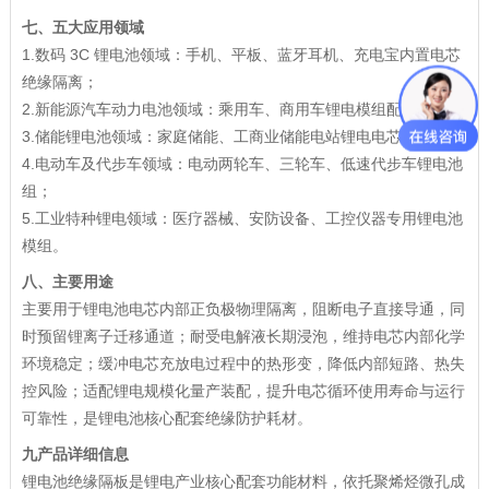
七、五大应用领域
1.数码 3C 锂电池领域：手机、平板、蓝牙耳机、充电宝内置电芯
绝缘隔离；
2.新能源汽车动力电池领域：乘用车、商用车锂电模组配套使用；
3.储能锂电池领域：家庭储能、工商业储能电站锂电电芯配套；
4.电动车及代步车领域：电动两轮车、三轮车、低速代步车锂电池
组；
5.工业特种锂电领域：医疗器械、安防设备、工控仪器专用锂电池
模组。
八、主要用途
主要用于锂电池电芯内部正负极物理隔离，阻断电子直接导通，同
时预留锂离子迁移通道；耐受电解液长期浸泡，维持电芯内部化学
环境稳定；缓冲电芯充放电过程中的热形变，降低内部短路、热失
控风险；适配锂电规模化量产装配，提升电芯循环使用寿命与运行
可靠性，是锂电池核心配套绝缘防护耗材。
九产品详细信息
锂电池绝缘隔板是锂电产业核心配套功能材料，依托聚烯烃微孔成