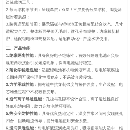
边缘裁切工艺；
2.截面结构细节图：呈现单层 / 双层 / 三层复合分层结构、陶瓷涂
层附着质感；
3.装机适配细节图：展示隔板与锂电池正负极装配贴合状态、尺寸
适配契合度。整体板面平整无毛刺，微孔分布规整，边缘裁切精
密，适配锂电模组规整装配，适配自动化生产流水线使用。
二、产品性能
1.
绝缘隔离性能
：具备良好电子绝缘性，有效分隔锂电池正负极，
规避两极接触引发短路现象，保障电池运行稳定。
2.
耐化学稳定性能
：适配锂电池有机电解液环境，耐电解液腐蚀，
长期使用可保持理化性质稳定，不易被介质侵蚀。
3.
力学承载性能
：拥有适中抗穿刺强度与拉伸强度，生产装配、电
芯堆叠过程中不易破损变形。
4.
透气离子导通性能
：孔径与孔隙率设计合理，离子透过性良好，
降低电池内阻，助力充放电循环顺畅。
5.
热安全防护性能
：具备优良热稳定性，温度异常区间可实现微孔
闭合，阻断电流传导，提升电池使用安全系数。
6.
浸润保湿性能
：对电解液浸润效果良好，吸液锁液能力适中，维