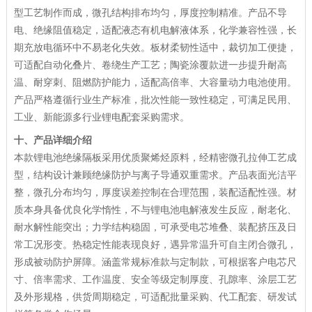
型工艺制作而成，微孔结构排布均匀，厚度控制精准。产品不导
电、绝缘阻值稳定，适配液态有机电解液体系，化学兼容性强，长
期充放电循环中不易老化失效。板材柔韧性适中，裁切加工便捷，
可适配自动化叠片、卷绕生产工艺；陶瓷涂覆款进一步提升耐高
温、耐穿刺、阻燃防护能力，适配高倍率、大容量动力电池使用。
产品严格遵循行业生产标准，批次性能一致性稳定，可满足民用、
工业、新能源多行业锂电配套采购需求。
十、产品详细介绍
本款锂电池绝缘隔板采用优质聚烯烃原料，经精密微孔拉伸工艺成
型，结构设计兼顾绝缘防护与离子导通双重需求。产品表面光洁平
整，微孔分布均匀，厚度误差控制在合理范围，装配适配性强。材
质本身具备优良化学惰性，不与锂电池电解液发生反应，耐老化、
耐水解性能突出；力学结构稳固，可承受电芯堆叠、装配挤压及日
常工况形变。热稳定性能表现良好，遇异常温升可自主闭合微孔，
形成被动防护屏障。涵盖常规标准款与定制款，可根据客户电芯尺
寸、倍率需求、工作温度、安全等级定制厚度、孔隙率、涂层工艺
及外形规格，供货周期稳定，可适配批量采购、代工配套、研发试